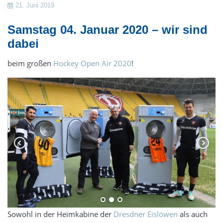
21. Juni 2019
Samstag 04. Januar 2020 – wir sind
dabei
beim großen
Hockey Open Air 2020
!
Sowohl in der Heimkabine der
Dresdner Eislöwen
als auch