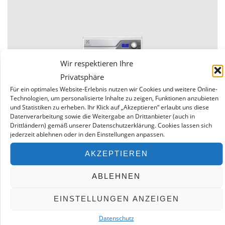
Wir respektieren Ihre
Privatsphäre
Für ein optimales Website-Erlebnis nutzen wir Cookies und weitere Online-
Technologien, um personalisierte Inhalte zu zeigen, Funktionen anzubieten
und Statistiken zu erheben. Ihr Klick auf „Akzeptieren“ erlaubt uns diese
Datenverarbeitung sowie die Weitergabe an Drittanbieter (auch in
Drittländern) gemäß unserer Datenschutzerklärung. Cookies lassen sich
jederzeit ablehnen oder in den Einstellungen anpassen.
Mit der neuen Line 6000 ist es Electrolux gelungen, eine
AKZEPTIEREN
hervorragende Produktivität mit maximalen Einsparungen
und idealen gleichbleibenden Trocknungsergebnissen zu
ABLEHNEN
verbinden. Überzeugen Sie sich selbst von unserem
EINSTELLUNGEN ANZEIGEN
Produktportfolio. Halle 6, Stand 6-B93
Datenschutz