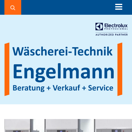
Über uns
Beratung
Corona in der Wäscherei
Wäschereien und Textilreinigungen
Seniorenheime & Krankenhäuser
Gebäudereiniger
Hotels & Pensionen
Sportvereine
Waschsalons
Feuerwehren
Agrarbetriebe
Beauty, Fitness & Wellness