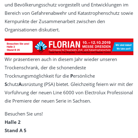
Service
und Bevölkerungsschutz vorgestellt und Entwicklungen im
Bereich von Gefahrenabwehr und Katastrophenschutz sowie
Essentia -Wartungsverträge
Kernpunkte der Zusammenarbeit zwischen den
MBKU
Organisationen diskutiert.
UVV VDE
Schulung
expertenTREFF PSA
Wir präsentieren auch in diesem Jahr wieder unseren
expertenTREFF CARE
Trockenschrank, der die schonendeste
Trocknungsmöglichkeit für die
P
ersönliche
Grundlehrgang Lagoon Advance Care
S
chutz
A
usrüstung (PSA) bietet. Gleichzeitig feiern wir mit der
Grundlehrgang Wäscherei
Vorführung der neuen Line 6000 von Electrolux Professional
Kontakt
die Premiere der neuen Serie in Sachsen.
Datenschutz
Besuchen Sie uns!
Impressum
Halle 2
Stand A 5