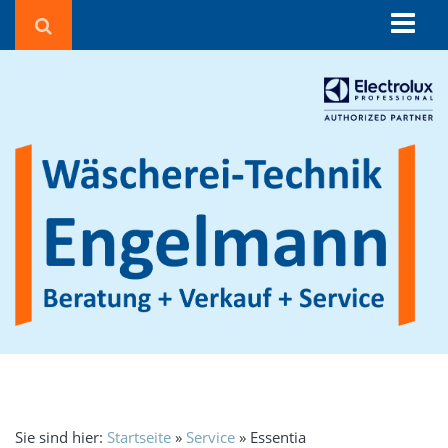
Über uns
Beratung
Corona in der Wäscherei
Wäschereien und Textilreinigungen
Seniorenheime & Krankenhäuser
Gebäudereiniger
Hotels & Pensionen
Sportvereine
Waschsalons
Feuerwehren
Agrarbetriebe
Sie sind hier:
Startseite
»
Service
»
Essentia
Beauty, Fitness & Wellness