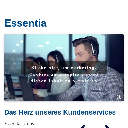
Gestüte
Verkauf
Essentia
Frontlade-Waschmaschinen
Trennwand-Waschmaschinen
Trockner
Trockenschränke
Wäschemangeln
Klicke hier, um Marketing-
Finishgeräte
Cookies zu akzeptieren und
diesen Inhalt zu aktivieren
Zubehör & Wäschereieinrichtung
Dosiertechnik
Wäschekennzeichnung
Das Herz unseres Kundenservices
Luftdesinfektion durch UV-Strahlung
Gebrauchte Wäschereitechnik
Essentia ist das