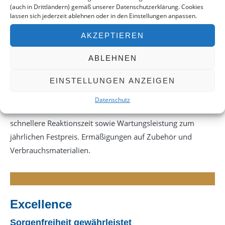
Reduzierung ungeplanter Ausfallzeiten, Absicherung
(auch in Drittländern) gemäß unserer Datenschutzerklärung. Cookies
lassen sich jederzeit ablehnen oder in den Einstellungen anpassen.
kontinuierlicher, optimaler Geräteleistung.
AKZEPTIEREN
ABLEHNEN
Premium
EINSTELLUNGEN ANZEIGEN
Noch mehr für Sie
Datenschutz
Erweiterte Garantie inklusive Ersatzteile und Arbeitskosten,
schnellere Reaktionszeit sowie Wartungsleistung zum
jährlichen Festpreis. Ermäßigungen auf Zubehör und
Verbrauchsmaterialien.
Excellence
Sorgenfreiheit gewährleistet