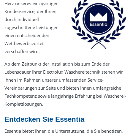
Service
Herz unseres einzigartigen
Kundenservice, der Ihnen
Essentia -Wartungsverträge
durch individuell
MBKU
zugeschnittene Leistungen
UVV VDE
einen entscheidenden
Wettbewerbsvorteil
Schulung
verschaffen wird.
expertenTREFF PSA
Ab dem Zeitpunkt der Installation bis zum Ende der
expertenTREFF CARE
Lebensdauer Ihrer Electrolux Wäschereitechnik stehen wir
Grundlehrgang Lagoon Advance Care
Ihnen im Rahmen unserer umfassenden Service-
Grundlehrgang Wäscherei
Vereinbarungen zur Seite und bieten Ihnen umfangreiche
Kontakt
Fachkompetenz sowie langjährige Erfahrung bei Wäscherei-
Komplettlösungen.
Datenschutz
Impressum
Entdecken Sie Essentia
Essentia bietet Ihnen die Unterstützung, die Sie benötigen,