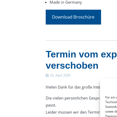
Made in Germany
Download Broschüre
Termin vom ex
verschoben
16. April 2020
Vielen Dank für das große Interesse a
Für ein 
Die vielen persönlichen Gespräche zeig
Technol
passt.
Statisti
sowie d
Leider müssen wir den Termin auf Gru
Datensc