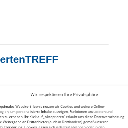
pertenTREFF
Wir respektieren Ihre Privatsphäre
n unserem expertenTREFF.
optimales Website-Erlebnis nutzen wir Cookies und weitere Online-
en, dass das geplante Format exakt auf Ihre Fragen
ogien, um personalisierte Inhalte zu zeigen, Funktionen anzubieten und
ken zu erheben. Ihr Klick auf „Akzeptieren“ erlaubt uns diese Datenverarbeitung
ie Weitergabe an Drittanbieter (auch in Drittländern) gemäß unserer
nd der allgemeinen Sicherheitsbestimmungen rund um
hutzerklärung. Cookies lassen sich jederzeit ablehnen oder in den