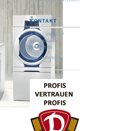
Sie hier.
KONTAKT
0351 490 25 07
service(at)wte-
dresden.de
Kontaktformular