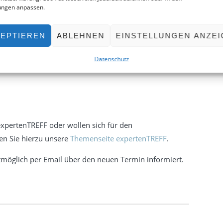
lungen anpassen.
cht, werden der Gastgeber und ich einen neuen Termin
EPTIEREN
ABLEHNEN
EINSTELLUNGEN ANZE
en Fragen, damit Ihre Projekte nicht unnötig verzögert
Datenschutz
expertenTREFF oder wollen sich für den
en Sie hierzu unsere
Themenseite expertenTREFF
.
tmöglich per Email über den neuen Termin informiert.