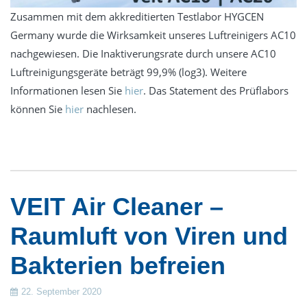
Service
Zusammen mit dem akkreditierten Testlabor HYGCEN
Essentia -Wartungsverträge
Germany wurde die Wirksamkeit unseres Luftreinigers AC10
nachgewiesen. Die Inaktiverungsrate durch unsere AC10
MBKU
Luftreinigungsgeräte beträgt 99,9% (log3). Weitere
UVV VDE
Informationen lesen Sie
hier
. Das Statement des Prüflabors
Schulung
können Sie
hier
nachlesen.
expertenTREFF PSA
expertenTREFF CARE
Grundlehrgang Lagoon Advance Care
Grundlehrgang Wäscherei
VEIT Air Cleaner –
Kontakt
Raumluft von Viren und
Datenschutz
Bakterien befreien
Impressum
22. September 2020