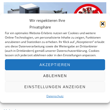
Wir respektieren Ihre
Privatsphäre
Für ein optimales Website-Erlebnis nutzen wir Cookies und weitere
Online-Technologien, um personalisierte Inhalte zu zeigen, Funktionen
anzubieten und Statistiken zu erheben. Ihr Klick auf „Akzeptieren“ erlaubt
uns diese Datenverarbeitung sowie die Weitergabe an Drittanbieter
(auch in Drittländern) gemäß unserer Datenschutzerklärung. Cookies
lassen sich jederzeit ablehnen oder in den Einstellungen anpassen.
Corona, Aerosole,
AKZEPTIEREN
Desinfektion
ABLEHNEN
Mit dem neuen Luftreiniger der Firma Veit werden diese
EINSTELLUNGEN ANZEIGEN
Worte zu einer Formel für gesündere Luft verbunden.
Desinfizieren Sie die Raumluft und eliminieren bis zu 99%
Datenschutz
aller Bakterien und (Corona-) Viren.