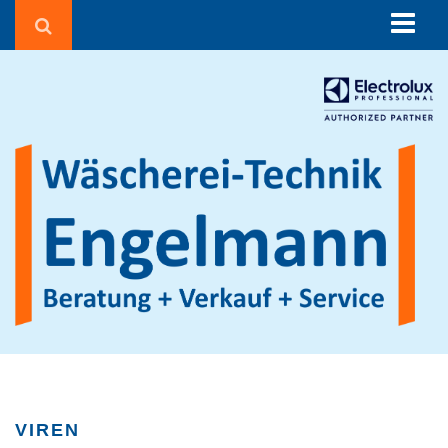
Über uns
Beratung
Corona in der Wäscherei
Wäschereien und Textilreinigungen
Seniorenheime & Krankenhäuser
Gebäudereiniger
Hotels & Pensionen
Sportvereine
Waschsalons
Feuerwehren
Agrarbetriebe
VIREN
Beauty, Fitness & Wellness