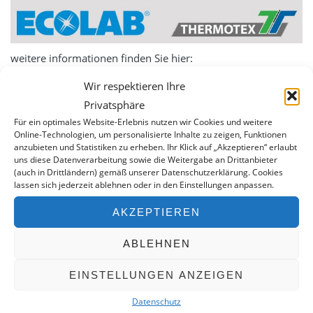
Service
Essentia -Wartungsverträge
MBKU
weitere informationen finden Sie hier:
UVV VDE
Wir respektieren Ihre
Schulung
Privatsphäre
Für ein optimales Website-Erlebnis nutzen wir Cookies und weitere
expertenTREFF PSA
Online-Technologien, um personalisierte Inhalte zu zeigen, Funktionen
anzubieten und Statistiken zu erheben. Ihr Klick auf „Akzeptieren“ erlaubt
expertenTREFF CARE
uns diese Datenverarbeitung sowie die Weitergabe an Drittanbieter
WERKSTATTGEPRÜFT – 2. HAND
(auch in Drittländern) gemäß unserer Datenschutzerklärung. Cookies
Grundlehrgang Lagoon Advance Care
lassen sich jederzeit ablehnen oder in den Einstellungen anpassen.
Eine Auswahl an verfügbaren Gebrauchtgeräten finden Sie
Grundlehrgang Wäscherei
hier.
AKZEPTIEREN
Kontakt
ABLEHNEN
Datenschutz
KONTAKT
Impressum
EINSTELLUNGEN ANZEIGEN
0351 490 25 07
Datenschutz
service(at)wte-dresden.de