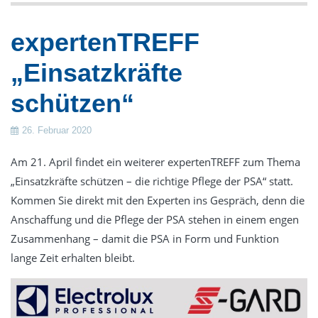
Gestüte
expertenTREFF
Verkauf
„Einsatzkräfte
Frontlade-Waschmaschinen
Trennwand-Waschmaschinen
schützen“
Trockner
26. Februar 2020
Trockenschränke
Wäschemangeln
Am 21. April findet ein weiterer expertenTREFF zum Thema
„Einsatzkräfte schützen – die richtige Pflege der PSA“ statt.
Finishgeräte
Kommen Sie direkt mit den Experten ins Gespräch, denn die
Zubehör & Wäschereieinrichtung
Anschaffung und die Pflege der PSA stehen in einem engen
Dosiertechnik
Zusammenhang – damit die PSA in Form und Funktion
Wäschekennzeichnung
lange Zeit erhalten bleibt.
Luftdesinfektion durch UV-Strahlung
Gebrauchte Wäschereitechnik