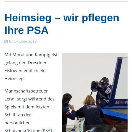
Gestüte
Heimsieg – wir pflegen
Verkauf
Ihre PSA
Frontlade-Waschmaschinen
Trennwand-Waschmaschinen
8. Oktober 2019
Trockner
Mit Moral und Kampfgeist
Trockenschränke
gelang den Dresdner
Wäschemangeln
Eislöwen endlich ein
Finishgeräte
Heimsieg!
Zubehör & Wäschereieinrichtung
Mannschaftsbetreuer
Dosiertechnik
Lenni sorgt während des
Wäschekennzeichnung
Spiels mit dem letzten
Schliff an der
Luftdesinfektion durch UV-Strahlung
persönlichen
Gebrauchte Wäschereitechnik
Schutzausrüstung (PSA)