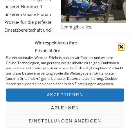
Service
unserer Nummer 1 -
Essentia -Wartungsverträge
unserem Goalie Florian
Proske- für die perfekte
MBKU
Lenni gibt alles.
Einsatzbereitschaft und
UVV VDE
damit die Basis für einen erfolgreichen Einsatz.
Schulung
Wir respektieren Ihre
Privatsphäre
expertenTREFF PSA
Für ein optimales Website-Erlebnis nutzen wir Cookies und weitere
expertenTREFF CARE
Online-Technologien, um personalisierte Inhalte zu zeigen, Funktionen
anzubieten und Statistiken zu erheben. Ihr Klick auf „Akzeptieren“ erlaubt
Grundlehrgang Lagoon Advance Care
uns diese Datenverarbeitung sowie die Weitergabe an Drittanbieter
(auch in Drittländern) gemäß unserer Datenschutzerklärung. Cookies
WERKSTATTGEPRÜFT – 2. HAND
Grundlehrgang Wäscherei
lassen sich jederzeit ablehnen oder in den Einstellungen anpassen.
Kontakt
Eine Auswahl an verfügbaren Gebrauchtgeräten finden Sie
AKZEPTIEREN
hier.
Datenschutz
ABLEHNEN
Impressum
EINSTELLUNGEN ANZEIGEN
KONTAKT