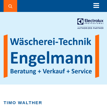
Über uns
Beratung
Corona in der Wäscherei
Wäschereien und Textilreinigungen
Seniorenheime & Krankenhäuser
Gebäudereiniger
Hotels & Pensionen
Sportvereine
Waschsalons
Feuerwehren
Agrarbetriebe
TIMO WALTHER
Beauty, Fitness & Wellness