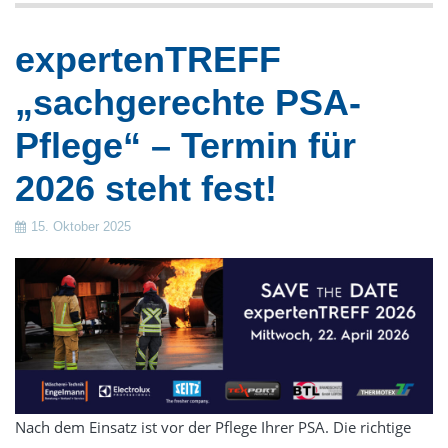
Gestüte
expertenTREFF
Verkauf
„sachgerechte PSA-
Frontlade-Waschmaschinen
Trennwand-Waschmaschinen
Pflege“ – Termin für
Trockner
2026 steht fest!
Trockenschränke
Wäschemangeln
15. Oktober 2025
Finishgeräte
Zubehör & Wäschereieinrichtung
Dosiertechnik
Wäschekennzeichnung
Luftdesinfektion durch UV-Strahlung
Gebrauchte Wäschereitechnik
Nach dem Einsatz ist vor der Pflege Ihrer PSA. Die richtige