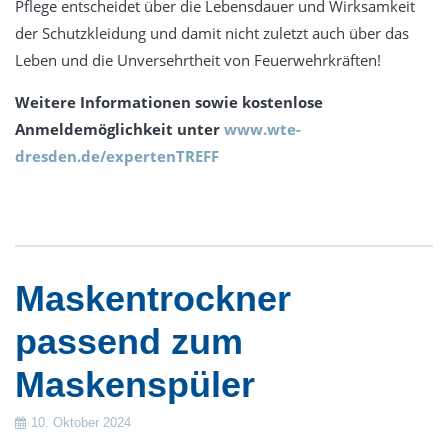
Pflege entscheidet über die Lebensdauer und Wirksamkeit
Service
der Schutzkleidung und damit nicht zuletzt auch über das
Essentia -Wartungsverträge
Leben und die Unversehrtheit von Feuerwehrkräften!
MBKU
Weitere Informationen sowie kostenlose
UVV VDE
Anmeldemöglichkeit unter
www.wte-
Schulung
dresden.de/expertenTREFF
expertenTREFF PSA
expertenTREFF CARE
Grundlehrgang Lagoon Advance Care
Grundlehrgang Wäscherei
Maskentrockner
Kontakt
passend zum
Datenschutz
Maskenspüler
Impressum
10. Oktober 2024