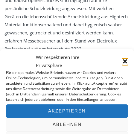
und Katastrophenschutzes sind tagtäglich auf ihre
persönliche Schutzkleidung angewiesen. Mit welchen
Geräten die lebensschützende Arbeitskleidung aus Hightech-
Material funktionserhaltend und dabei hygienisch sauber
gewaschen, getrocknet und desinfiziert werden kann,
erfahren Messebesucher auf dem Stand von Electrolux
Professional auf der Interschutz 2022.
Wir respektieren Ihre
Am 20./21.06.2022 unterstützt Sven Engelmann das Team
Privatsphäre
von Electrolux Professional auf der Messe und berät Sie gern
Für ein optimales Website-Erlebnis nutzen wir Cookies und weitere
persönlich!
Online-Technologien, um personalisierte Inhalte zu zeigen, Funktionen
anzubieten und Statistiken zu erheben. Ihr Klick auf „Akzeptieren“ erlaubt
uns diese Datenverarbeitung sowie die Weitergabe an Drittanbieter
Weitere Informationen zum Thema PSA-Pflege finden Sie
(auch in Drittländern) gemäß unserer Datenschutzerklärung. Cookies
HIER
lassen sich jederzeit ablehnen oder in den Einstellungen anpassen.
AKZEPTIEREN
ABLEHNEN