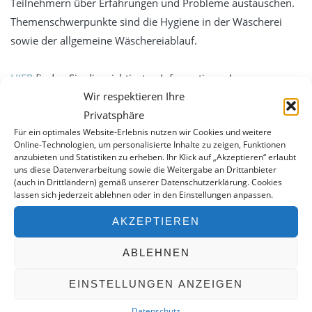
Teilnehmern über Erfahrungen und Probleme austauschen.
Service
Themenschwerpunkte sind die Hygiene in der Wäscherei
Essentia -Wartungsverträge
sowie der allgemeine Wäschereiablauf.
MBKU
HIER
finden Sie die wichtigsten Informationen!
UVV VDE
Wir respektieren Ihre
Schulung
Privatsphäre
expertenTREFF PSA
Für ein optimales Website-Erlebnis nutzen wir Cookies und weitere
Online-Technologien, um personalisierte Inhalte zu zeigen, Funktionen
expertenTREFF CARE
anzubieten und Statistiken zu erheben. Ihr Klick auf „Akzeptieren“ erlaubt
uns diese Datenverarbeitung sowie die Weitergabe an Drittanbieter
Grundlehrgang Lagoon Advance Care
(auch in Drittländern) gemäß unserer Datenschutzerklärung. Cookies
WERKSTATTGEPRÜFT – 2. HAND
lassen sich jederzeit ablehnen oder in den Einstellungen anpassen.
Grundlehrgang Wäscherei
Eine Auswahl an verfügbaren Gebrauchtgeräten finden Sie
Kontakt
AKZEPTIEREN
hier.
Datenschutz
ABLEHNEN
Impressum
KONTAKT
EINSTELLUNGEN ANZEIGEN
0351 490 25 07
Datenschutz