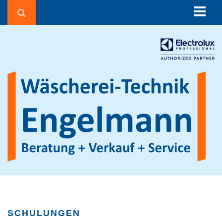
Über uns
Beratung
Corona in der Wäscherei
Wäschereien und Textilreinigungen
Seniorenheime & Krankenhäuser
Gebäudereiniger
Hotels & Pensionen
Sportvereine
Waschsalons
Feuerwehren
Agrarbetriebe
SCHULUNGEN
Beauty, Fitness & Wellness