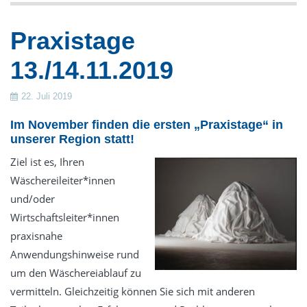
Gestüte
Praxistage
Verkauf
13./14.11.2019
Frontlade-Waschmaschinen
Trennwand-Waschmaschinen
22. Juli 2019
Trockner
Im November finden die ersten „Praxistage“ in
Trockenschränke
unserer Region statt!
Wäschemangeln
Ziel ist es, Ihren
Finishgeräte
Wäschereileiter*innen
und/oder
Zubehör & Wäschereieinrichtung
Wirtschaftsleiter*innen
Dosiertechnik
praxisnahe
Wäschekennzeichnung
Anwendungshinweise rund
Luftdesinfektion durch UV-Strahlung
um den Wäschereiablauf zu
Gebrauchte Wäschereitechnik
vermitteln. Gleichzeitig können Sie sich mit anderen