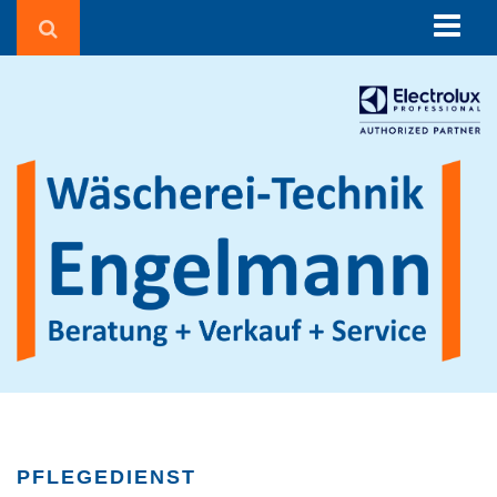
Über uns
Beratung
Corona in der Wäscherei
Wäschereien und Textilreinigungen
Seniorenheime & Krankenhäuser
Gebäudereiniger
Hotels & Pensionen
Sportvereine
Waschsalons
Feuerwehren
Agrarbetriebe
PFLEGEDIENST
Beauty, Fitness & Wellness