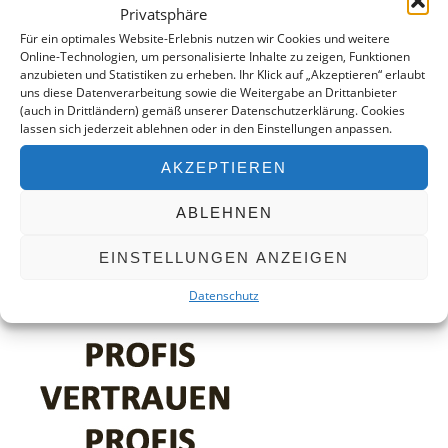
Eine Auswahl an verfügbaren Gebrauchtgeräten finden Sie
Service
Privatsphäre
hier.
Für ein optimales Website-Erlebnis nutzen wir Cookies und weitere
Essentia -Wartungsverträge
Online-Technologien, um personalisierte Inhalte zu zeigen, Funktionen
anzubieten und Statistiken zu erheben. Ihr Klick auf „Akzeptieren“ erlaubt
MBKU
uns diese Datenverarbeitung sowie die Weitergabe an Drittanbieter
KONTAKT
(auch in Drittländern) gemäß unserer Datenschutzerklärung. Cookies
UVV VDE
lassen sich jederzeit ablehnen oder in den Einstellungen anpassen.
0351 490 25 07
Schulung
service(at)wte-dresden.de
AKZEPTIEREN
expertenTREFF PSA
Kontaktformular
ABLEHNEN
expertenTREFF CARE
Grundlehrgang Lagoon Advance Care
EINSTELLUNGEN ANZEIGEN
Grundlehrgang Wäscherei
Datenschutz
Kontakt
Datenschutz
Impressum