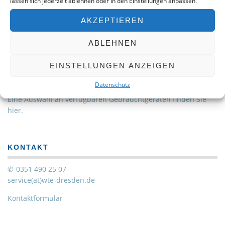
lassen sich jederzeit ablehnen oder in den Einstellungen anpassen.
mitzugestalten.
AKZEPTIEREN
ABLEHNEN
EINSTELLUNGEN ANZEIGEN
WERKSTATTGEPRÜFT – 2. HAND
Datenschutz
Eine Auswahl an verfügbaren Gebrauchtgeräten finden Sie
hier.
KONTAKT
0351 490 25 07
service(at)wte-dresden.de
Kontaktformular