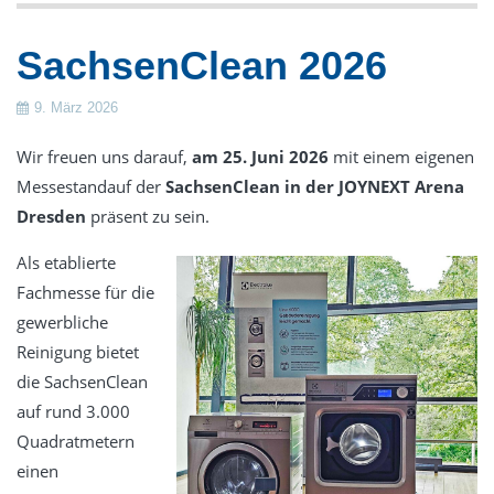
Gestüte
SachsenClean 2026
Verkauf
Frontlade-Waschmaschinen
9. März 2026
Trennwand-Waschmaschinen
Wir freuen uns darauf,
am 25. Juni 2026
mit einem eigenen
Trockner
Messestandauf der
SachsenClean in der JOYNEXT Arena
Trockenschränke
Dresden
präsent zu sein.
Wäschemangeln
Als etablierte
Finishgeräte
Fachmesse für die
gewerbliche
Zubehör & Wäschereieinrichtung
Reinigung bietet
Dosiertechnik
die SachsenClean
Wäschekennzeichnung
auf rund 3.000
Luftdesinfektion durch UV-Strahlung
Quadratmetern
Gebrauchte Wäschereitechnik
einen