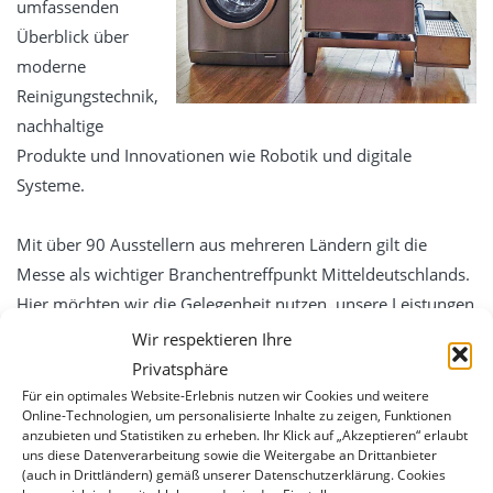
umfassenden
Service
Überblick über
Essentia -Wartungsverträge
moderne
MBKU
Reinigungstechnik,
UVV VDE
nachhaltige
Produkte und Innovationen wie Robotik und digitale
Schulung
Systeme.
expertenTREFF PSA
expertenTREFF CARE
Mit über 90 Ausstellern aus mehreren Ländern gilt die
Grundlehrgang Lagoon Advance Care
Messe als wichtiger Branchentreffpunkt Mitteldeutschlands.
Hier möchten wir die Gelegenheit nutzen, unsere Leistungen
Grundlehrgang Wäscherei
und Lösungen vorzustellen, neue Kontakte zu knüpfen und
Wir respektieren Ihre
Kontakt
uns mit Fachbesuchern sowie Branchenpartnern
Privatsphäre
Datenschutz
auszutauschen.
Für ein optimales Website-Erlebnis nutzen wir Cookies und weitere
Online-Technologien, um personalisierte Inhalte zu zeigen, Funktionen
Impressum
anzubieten und Statistiken zu erheben. Ihr Klick auf „Akzeptieren“ erlaubt
Wir freuen uns auf inspirierende Gespräche und darauf,
uns diese Datenverarbeitung sowie die Weitergabe an Drittanbieter
gemeinsam die Zukunft der Reinigungsbranche
(auch in Drittländern) gemäß unserer Datenschutzerklärung. Cookies