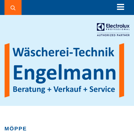
Über uns
Beratung
Corona in der Wäscherei
Wäschereien und Textilreinigungen
Seniorenheime & Krankenhäuser
Gebäudereiniger
Hotels & Pensionen
Sportvereine
Waschsalons
Feuerwehren
Agrarbetriebe
MÖPPE
Beauty, Fitness & Wellness