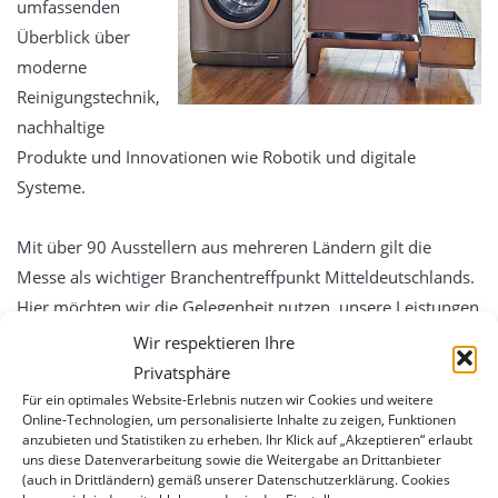
umfassenden
Service
Überblick über
Essentia -Wartungsverträge
moderne
MBKU
Reinigungstechnik,
UVV VDE
nachhaltige
Produkte und Innovationen wie Robotik und digitale
Schulung
Systeme.
expertenTREFF PSA
expertenTREFF CARE
Mit über 90 Ausstellern aus mehreren Ländern gilt die
Grundlehrgang Lagoon Advance Care
Messe als wichtiger Branchentreffpunkt Mitteldeutschlands.
Hier möchten wir die Gelegenheit nutzen, unsere Leistungen
Grundlehrgang Wäscherei
und Lösungen vorzustellen, neue Kontakte zu knüpfen und
Wir respektieren Ihre
Kontakt
uns mit Fachbesuchern sowie Branchenpartnern
Privatsphäre
Datenschutz
auszutauschen.
Für ein optimales Website-Erlebnis nutzen wir Cookies und weitere
Online-Technologien, um personalisierte Inhalte zu zeigen, Funktionen
Impressum
anzubieten und Statistiken zu erheben. Ihr Klick auf „Akzeptieren“ erlaubt
Wir freuen uns auf inspirierende Gespräche und darauf,
uns diese Datenverarbeitung sowie die Weitergabe an Drittanbieter
gemeinsam die Zukunft der Reinigungsbranche
(auch in Drittländern) gemäß unserer Datenschutzerklärung. Cookies