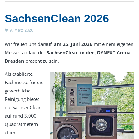
Gestüte
SachsenClean 2026
Verkauf
Frontlade-Waschmaschinen
9. März 2026
Trennwand-Waschmaschinen
Wir freuen uns darauf,
am 25. Juni 2026
mit einem eigenen
Trockner
Messestandauf der
SachsenClean in der JOYNEXT Arena
Trockenschränke
Dresden
präsent zu sein.
Wäschemangeln
Als etablierte
Finishgeräte
Fachmesse für die
gewerbliche
Zubehör & Wäschereieinrichtung
Reinigung bietet
Dosiertechnik
die SachsenClean
Wäschekennzeichnung
auf rund 3.000
Luftdesinfektion durch UV-Strahlung
Quadratmetern
Gebrauchte Wäschereitechnik
einen