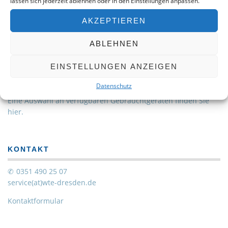
lassen sich jederzeit ablehnen oder in den Einstellungen anpassen.
mitzugestalten.
AKZEPTIEREN
ABLEHNEN
EINSTELLUNGEN ANZEIGEN
WERKSTATTGEPRÜFT – 2. HAND
Datenschutz
Eine Auswahl an verfügbaren Gebrauchtgeräten finden Sie
hier.
KONTAKT
0351 490 25 07
service(at)wte-dresden.de
Kontaktformular