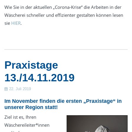
Service
Wie Sie in der aktuellen „Corona-Krise“ die Arbeiten in der
Essentia -Wartungsverträge
Wäscherei schneller und effizienter gestalten können lesen
sie
HIER
.
MBKU
UVV VDE
Schulung
expertenTREFF PSA
Praxistage
expertenTREFF CARE
Grundlehrgang Lagoon Advance Care
13./14.11.2019
Grundlehrgang Wäscherei
22. Juli 2019
Kontakt
Im November finden die ersten „Praxistage“ in
Datenschutz
unserer Region statt!
Impressum
Ziel ist es, Ihren
Wäschereileiter*innen