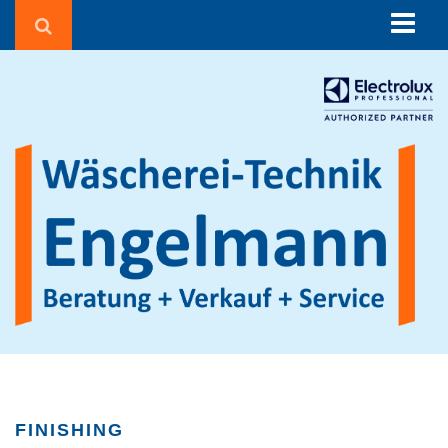
Über uns
Beratung
Corona in der Wäscherei
Wäschereien und Textilreinigungen
Seniorenheime & Krankenhäuser
Gebäudereiniger
Hotels & Pensionen
Sportvereine
Waschsalons
Feuerwehren
Agrarbetriebe
FINISHING
Beauty, Fitness & Wellness