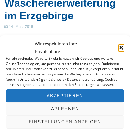
Wäschereierweiterung
im Erzgebirge
14. März 2019
Mit Stolz wurde diese
Wir respektieren Ihre
Woche die neue
Privatsphäre
Wäscherei im
Für ein optimales Website-Erlebnis nutzen wir Cookies und weitere
Lebenshilfewerk
Online-Technologien, um personalisierte Inhalte zu zeigen, Funktionen
anzubieten und Statistiken zu erheben. Ihr Klick auf „Akzeptieren“ erlaubt
Annaberg eröffnet. Von
uns diese Datenverarbeitung sowie die Weitergabe an Drittanbieter
Anfang hat hat Sven
(auch in Drittländern) gemäß unserer Datenschutzerklärung. Cookies
lassen sich jederzeit ablehnen oder in den Einstellungen anpassen.
Engelmann die
Fachplaner und
AKZEPTIEREN
Architekten der
ABLEHNEN
Wäscherei unterstützt
sowie den Bauherren bei der Auswahl der Maschinen
EINSTELLUNGEN ANZEIGEN
beraten. Mit der neuen, 50kg Trockenwäsche fassenden,