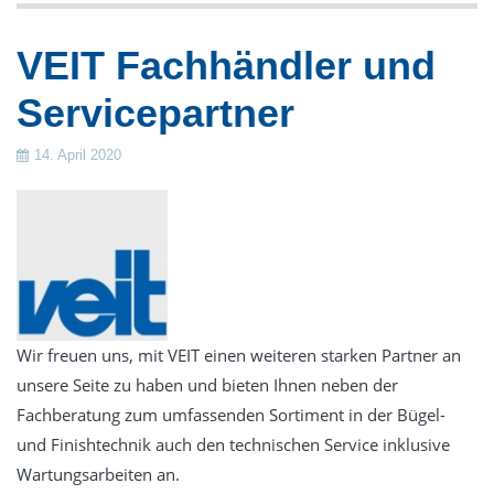
Gestüte
VEIT Fachhändler und
Verkauf
Servicepartner
Frontlade-Waschmaschinen
Trennwand-Waschmaschinen
14. April 2020
Trockner
Trockenschränke
Wäschemangeln
Finishgeräte
Zubehör & Wäschereieinrichtung
Wir freuen uns, mit VEIT einen weiteren starken Partner an
Dosiertechnik
unsere Seite zu haben und bieten Ihnen neben der
Wäschekennzeichnung
Fachberatung zum umfassenden Sortiment in der Bügel-
Luftdesinfektion durch UV-Strahlung
und Finishtechnik auch den technischen Service inklusive
Gebrauchte Wäschereitechnik
Wartungsarbeiten an.