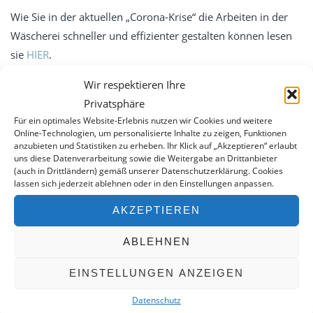
Service
Wie Sie in der aktuellen „Corona-Krise“ die Arbeiten in der
Essentia -Wartungsverträge
Wäscherei schneller und effizienter gestalten können lesen
sie
HIER
.
MBKU
UVV VDE
Wir respektieren Ihre
Schulung
Privatsphäre
Für ein optimales Website-Erlebnis nutzen wir Cookies und weitere
expertenTREFF PSA
Online-Technologien, um personalisierte Inhalte zu zeigen, Funktionen
anzubieten und Statistiken zu erheben. Ihr Klick auf „Akzeptieren“ erlaubt
expertenTREFF CARE
uns diese Datenverarbeitung sowie die Weitergabe an Drittanbieter
WERKSTATTGEPRÜFT – 2. HAND
(auch in Drittländern) gemäß unserer Datenschutzerklärung. Cookies
Grundlehrgang Lagoon Advance Care
lassen sich jederzeit ablehnen oder in den Einstellungen anpassen.
Eine Auswahl an verfügbaren Gebrauchtgeräten finden Sie
Grundlehrgang Wäscherei
hier.
AKZEPTIEREN
Kontakt
ABLEHNEN
Datenschutz
KONTAKT
Impressum
EINSTELLUNGEN ANZEIGEN
0351 490 25 07
Datenschutz
service(at)wte-dresden.de