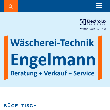
Über uns
Beratung
Corona in der Wäscherei
Wäschereien und Textilreinigungen
Seniorenheime & Krankenhäuser
Gebäudereiniger
Hotels & Pensionen
Sportvereine
Waschsalons
Feuerwehren
Agrarbetriebe
BÜGELTISCH
Beauty, Fitness & Wellness