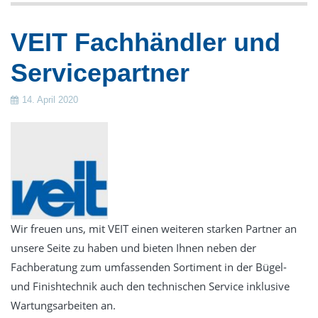
Gestüte
VEIT Fachhändler und
Verkauf
Servicepartner
Frontlade-Waschmaschinen
Trennwand-Waschmaschinen
14. April 2020
Trockner
Trockenschränke
Wäschemangeln
Finishgeräte
Zubehör & Wäschereieinrichtung
Wir freuen uns, mit VEIT einen weiteren starken Partner an
Dosiertechnik
unsere Seite zu haben und bieten Ihnen neben der
Wäschekennzeichnung
Fachberatung zum umfassenden Sortiment in der Bügel-
Luftdesinfektion durch UV-Strahlung
und Finishtechnik auch den technischen Service inklusive
Gebrauchte Wäschereitechnik
Wartungsarbeiten an.