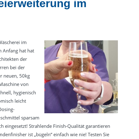
ierweiterung im
Wäscherei im
n Anfang hat hat
hitekten der
rren bei der
er neuen, 50kg
-Maschine von
hnell, hygienisch
misch leicht
Dosing-
aschmittel sparsam
 eingesetzt! Strahlende Finish-Qualität garantieren
enfinisher ist „bügeln“ einfach wie nie! Testen Sie