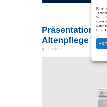
Für ein 
Technol
Statisti
sowie d
Datensc
Präsentation Li
Einstel
Altenpflege in 
AKZ
21. März 2019