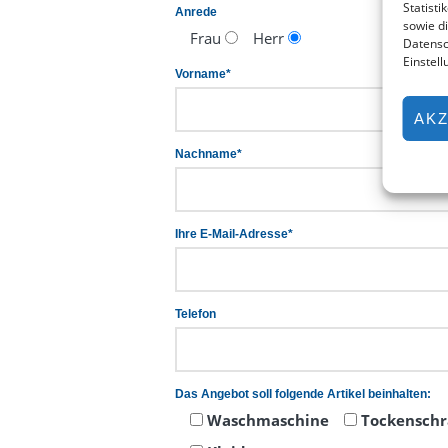
Statisti
Anrede
sowie d
Frau
Herr
Datensc
Einstel
Vorname*
AKZ
Nachname*
Ihre E-Mail-Adresse*
Telefon
Das Angebot soll folgende Artikel beinhalten:
Waschmaschine
Tockensch